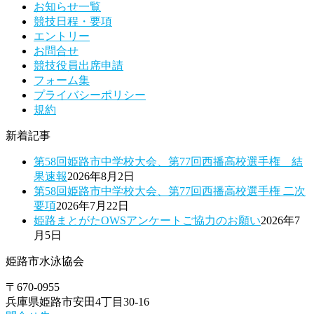
お知らせ一覧
競技日程・要項
エントリー
お問合せ
競技役員出席申請
フォーム集
プライバシーポリシー
規約
新着記事
第58回姫路市中学校大会、第77回西播高校選手権 結
果速報
2026年8月2日
第58回姫路市中学校大会、第77回西播高校選手権 二次
要項
2026年7月22日
姫路まとがたOWSアンケートご協力のお願い
2026年7
月5日
姫路市水泳協会
〒670-0955
兵庫県姫路市安田4丁目30-16