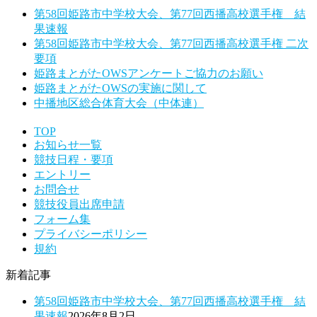
第58回姫路市中学校大会、第77回西播高校選手権 結
果速報
第58回姫路市中学校大会、第77回西播高校選手権 二次
要項
姫路まとがたOWSアンケートご協力のお願い
姫路まとがたOWSの実施に関して
中播地区総合体育大会（中体連）
TOP
お知らせ一覧
競技日程・要項
エントリー
お問合せ
競技役員出席申請
フォーム集
プライバシーポリシー
規約
新着記事
第58回姫路市中学校大会、第77回西播高校選手権 結
果速報
2026年8月2日