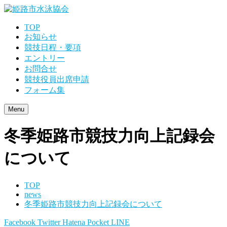
TOP
お知らせ
競技日程・要項
エントリー
お問合せ
競技役員出席申請
フォーム集
Menu
冬季姫路市競技力向上記録会
について
TOP
news
冬季姫路市競技力向上記録会について
Facebook
Twitter
Hatena
Pocket
LINE