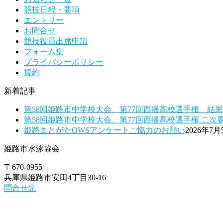
競技日程・要項
エントリー
お問合せ
競技役員出席申請
フォーム集
プライバシーポリシー
規約
新着記事
第58回姫路市中学校大会、第77回西播高校選手権 結
第58回姫路市中学校大会、第77回西播高校選手権 二次
姫路まとがたOWSアンケートご協力のお願い
2026年7月
姫路市水泳協会
〒670-0955
兵庫県姫路市安田4丁目30-16
問合せ先