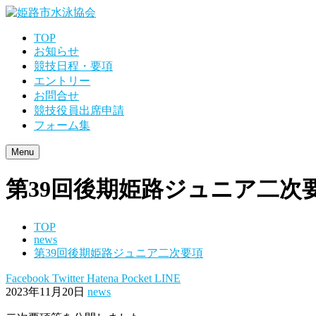
TOP
お知らせ
競技日程・要項
エントリー
お問合せ
競技役員出席申請
フォーム集
Menu
第39回後期姫路ジュニア二次
TOP
news
第39回後期姫路ジュニア二次要項
Facebook
Twitter
Hatena
Pocket
LINE
2023年11月20日
news